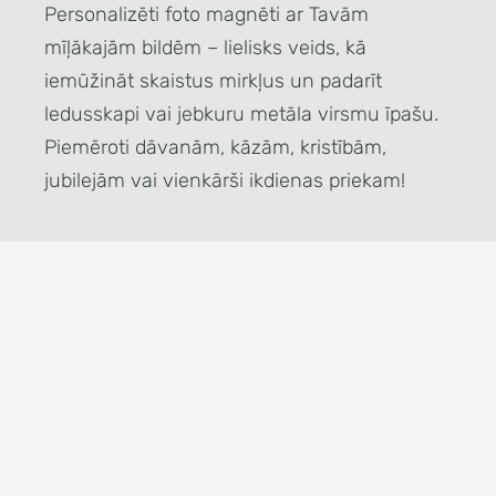
Personalizēti foto magnēti ar Tavām
mīļākajām bildēm – lielisks veids, kā
iemūžināt skaistus mirkļus un padarīt
ledusskapi vai jebkuru metāla virsmu īpašu.
Piemēroti dāvanām, kāzām, kristībām,
jubilejām vai vienkārši ikdienas priekam!