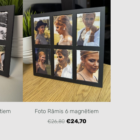
tiem
Foto Rāmis 6 magnētiem
€24,70
€26,80