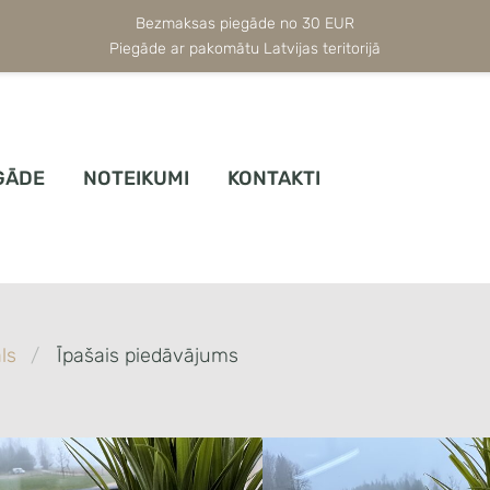
Bezmaksas piegāde no 30 EUR
Piegāde ar pakomātu Latvijas teritorijā
GĀDE
NOTEIKUMI
KONTAKTI
ls
Īpašais piedāvājums