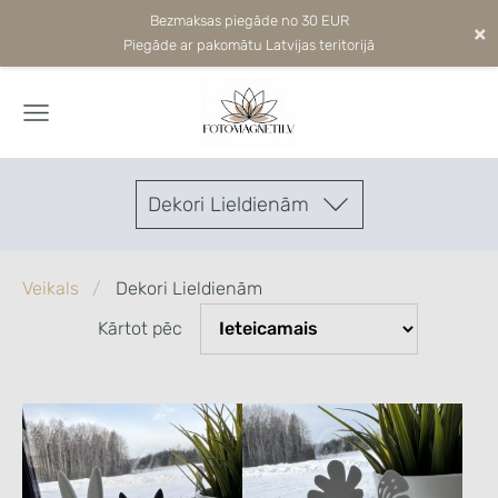
Bezmaksas piegāde no 30 EUR
×
Piegāde ar pakomātu Latvijas teritorijā
Dekori Lieldienām
Veikals
Dekori Lieldienām
Kārtot pēc