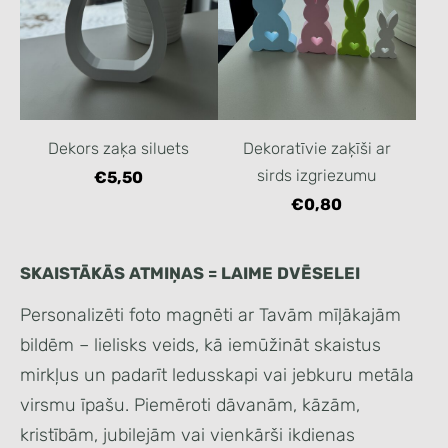
Dekors zaķa siluets
Dekoratīvie zaķīši ar
sirds izgriezumu
€5,50
€0,80
SKAISTĀKĀS ATMIŅAS = LAIME DVĒSELEI
Personalizēti foto magnēti ar Tavām mīļākajām
bildēm – lielisks veids, kā iemūžināt skaistus
mirkļus un padarīt ledusskapi vai jebkuru metāla
virsmu īpašu. Piemēroti dāvanām, kāzām,
kristībām, jubilejām vai vienkārši ikdienas