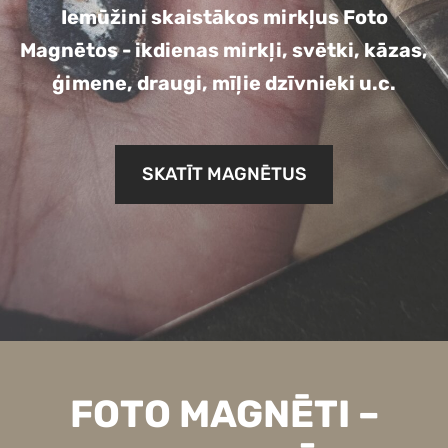
Iemūžini skaistākos mirkļus Foto
Magnētos - ikdienas mirkļi, svētki, kāzas,
ģimene, draugi, mīļie dzīvnieki u.c.
​SKATĪT MAGNĒTUS​
FOTO MAGNĒTI –