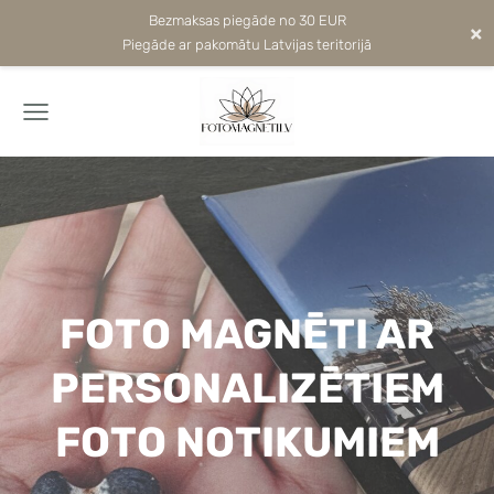
Bezmaksas piegāde no 30 EUR
×
Piegāde ar pakomātu Latvijas teritorijā
FOTO MAGNĒTI AR
PERSONALIZĒTIEM
FOTO NOTIKUMIEM