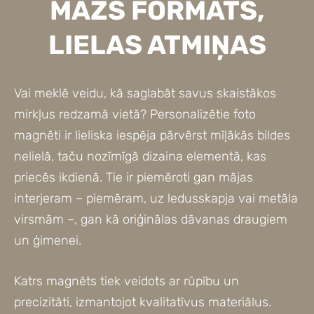
MAZS FORMĀTS,
LIELAS ATMIŅAS
Vai meklē veidu, kā saglabāt savus skaistākos
mirkļus redzamā vietā? Personalizētie foto
magnēti ir lieliska iespēja pārvērst mīļākās bildes
nelielā, taču nozīmīgā dizaina elementā, kas
priecēs ikdienā. Tie ir piemēroti gan mājas
interjeram – piemēram, uz ledusskapja vai metāla
virsmām –, gan kā oriģinālas dāvanas draugiem
un ģimenei.
Katrs magnēts tiek veidots ar rūpību un
precizitāti, izmantojot kvalitatīvus materiālus.