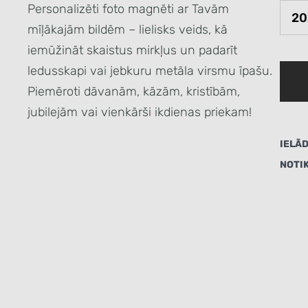
Personalizēti foto magnēti ar Tavām
mīļākajām bildēm – lielisks veids, kā
iemūžināt skaistus mirkļus un padarīt
ledusskapi vai jebkuru metāla virsmu īpašu.
Piemēroti dāvanām, kāzām, kristībām,
jubilejām vai vienkārši ikdienas priekam!
IELĀD
NOTI