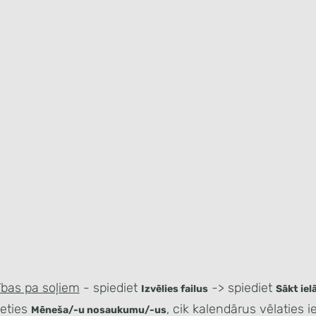
ības pa soļiem
- spiediet
-> spiediet
Izvēlies f
ailus
Sākt iel
ieties
, cik kalendārus vēlaties 
Mēneša/-u nosaukumu/-us