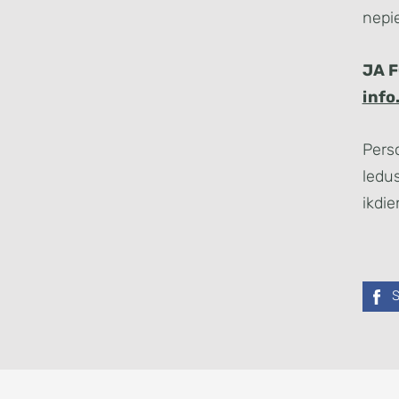
nepie
JA F
info
Perso
ledus
ikdi