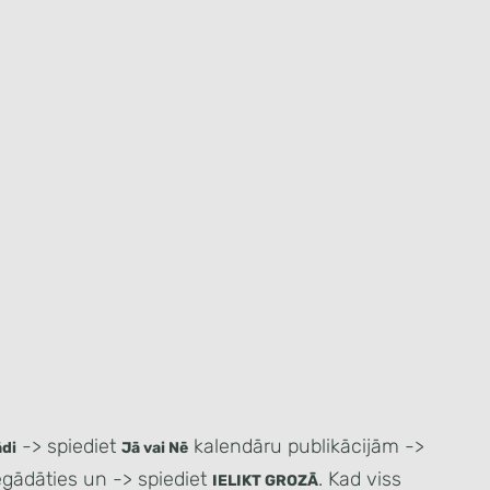
-> spiediet
kalendāru publikācijām ->
ādi
Jā vai Nē
iegādāties un -> spiediet
. Kad viss
IELIKT GROZĀ