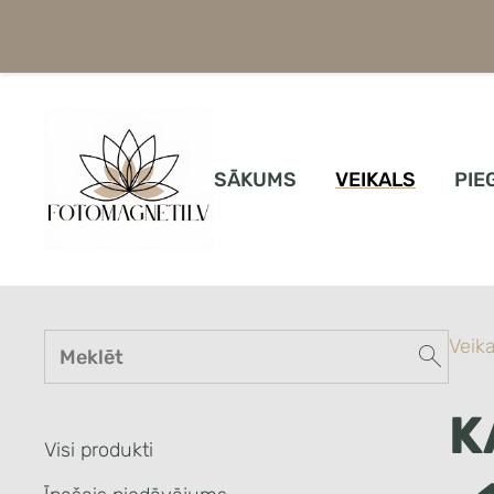
SĀKUMS
VEIKALS
PIE
Veika
K
Visi produkti