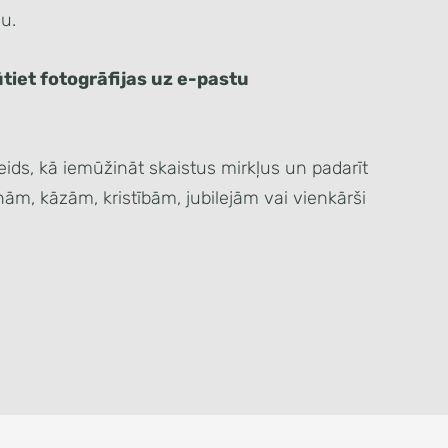
u.
et fotogrāfijas uz e-pastu
eids, kā iemūžināt skaistus mirkļus un padarīt
ām, kāzām, kristībām, jubilejām vai vienkārši