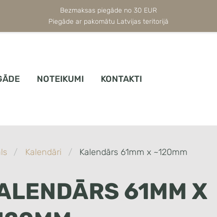
Bezmaksas piegāde no 30 EUR
Piegāde ar pakomātu Latvijas teritorijā
GĀDE
NOTEIKUMI
KONTAKTI
ls
Kalendāri
Kalendārs 61mm x ~120mm
ALENDĀRS 61MM X