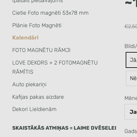
~
Īpašais piedāvājums
Cietie Foto magnēti 53x78 mm
Plānie Foto Magnēti
€2,5
Kalendāri
Bildi
FOTO MAGNĒTU RĀMJI
Jā
LOVE DEKORS + 2 FOTOMAGNĒTU
RĀMĪTIS
Nē
Auto piekariņi
Kafijas pakas aizdare
Mēne
Dekori Lieldienām
SKAISTĀKĀS ATMIŅAS = LAIME DVĒSELEI
Gads