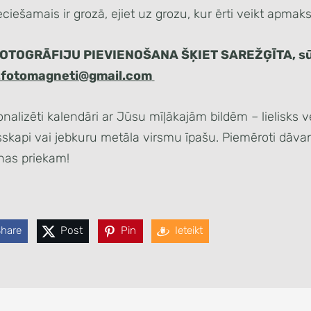
ciešamais ir grozā, ejiet uz grozu, kur ērti veikt apmaks
OTOGRĀFIJU PIEVIENOŠANA ŠĶIET SAREŽĢĪTA, sūti
.fotomagneti@gmail.com
nalizēti kalendāri ar Jūsu mīļākajām bildēm – lielisks v
skapi vai jebkuru metāla virsmu īpašu. Piemēroti dāvan
enas priekam!
Share
Post
Pin
Ieteikt