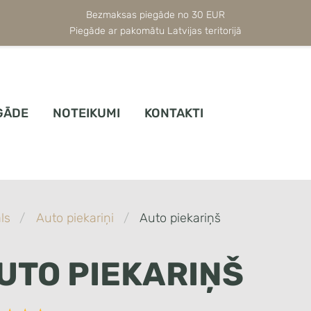
Bezmaksas piegāde no 30 EUR
Piegāde ar pakomātu Latvijas teritorijā
GĀDE
NOTEIKUMI
KONTAKTI
ls
Auto piekariņi
Auto piekariņš
UTO PIEKARIŅŠ