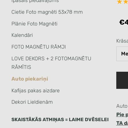
Īpašais piedāvājums
★
Cietie Foto magnēti 53x78 mm
€4
Plānie Foto Magnēti
Kalendāri
Krās
FOTO MAGNĒTU RĀMJI
LOVE DEKORS + 2 FOTOMAGNĒTU
RĀMĪTIS
Auto piekariņi
Kafijas pakas aizdare
Dekori Lieldienām
Auto
Pie 
SKAISTĀKĀS ATMIŅAS = LAIME DVĒSELEI
TA d