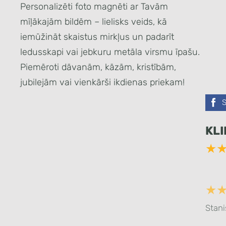
Personalizēti foto magnēti ar Tavām
mīļākajām bildēm – lielisks veids, kā
iemūžināt skaistus mirkļus un padarīt
ledusskapi vai jebkuru metāla virsmu īpašu.
Piemēroti dāvanām, kāzām, kristībām,
jubilejām vai vienkārši ikdienas priekam!
KL
★
★
Stani