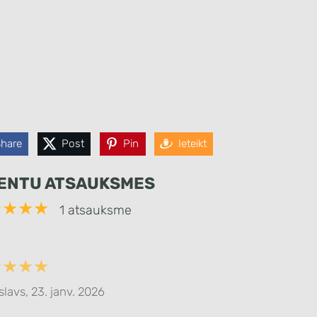
Share
Post
Pin
Ieteikt
IENTU ATSAUKSMES
★★★★
1 atsauksme
★★★★
slavs, 23. janv. 2026