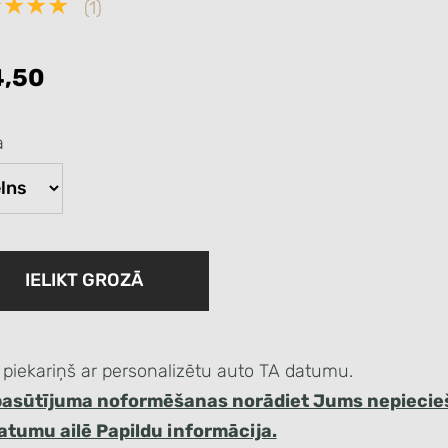
★★★★
(1)
,50
a
IELIKT GROZĀ
 piekariņš ar personalizētu auto TA datumu.
pasūtījuma noformēšanas norādiet Jums nepieci
atumu ailē Papildu informācija.